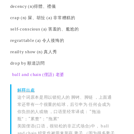
decency (n)得體、禮儀
crap (n) 屎、胡扯 (a) 非常糟糕的
self-conscious (a) 害羞的、尷尬的
regrattable (a) 令人後悔的
reailty show (n) 真人秀
drop by 順道訪問
ball and chain (俚語) 老婆
解釋出處
这个词原本是用以锁犯人的 脚铐、脚链 ，上面通
常还带有一个很重的铅球，后引申为 任何会成为
你负担的人或物 ，口语里经常译成： “拖油
瓶”；“累赘”；”拖累”
美国俚语(口语，很轻松的非正式场合)中， ball
and chain 经常也被用来形容 妻子 （因为很多妻子