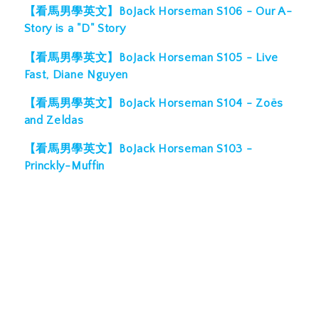
【看馬男學英文】BoJack Horseman S106 - Our A-
Story is a "D" Story
【看馬男學英文】BoJack Horseman S105 - Live
Fast, Diane Nguyen
【看馬男學英文】BoJack Horseman S104 - Zoës
and Zeldas
【看馬男學英文】BoJack Horseman S103 -
Princkly-Muffin