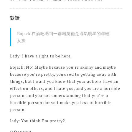
對話
Bojack 在酒吧遇到一群嘲笑他是過氣明星的年輕
女孩
Lady: I have a right to be here.
Bojack: No! Maybe because you’re skinny and maybe
because you’re pretty, you used to getting away with
things, but I want you know that your actions have an
effect on others, and I hate you, and you are a horrible
person, and you not understanding that you’re a
horrible person doesn’t make you less of horrible
person.
lady: You think I’m pretty?
(after sex)