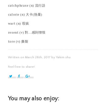
catchphrase (n) 流行語
calorie (n) 大卡(熱量)
wart (n) 瑕疵
resent (v) 對…感到憎恨
tore (v) 撕裂
Written on March 28th, 2017 by Yakim shu
Feel free to share!
You may also enjoy: