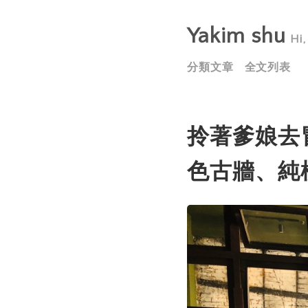
Yakim shu
H
分類文章
全文列表
拎著爹娘去冒
色古牆、純