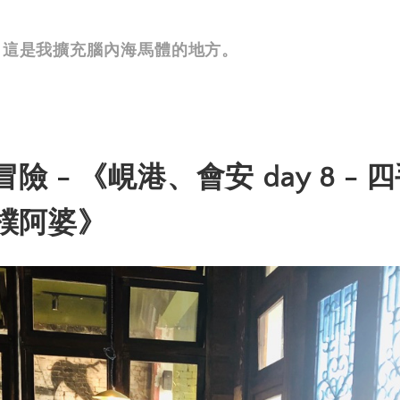
i, 這是我擴充腦內海馬體的地方。
險 - 《峴港、會安 day 8 -
樸阿婆》