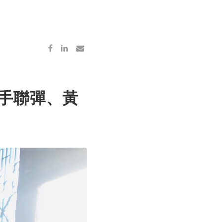
 四手聯彈、黃