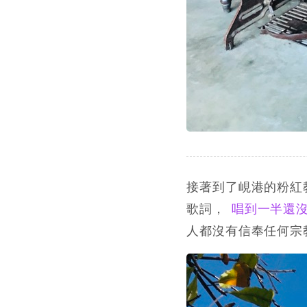
接著到了峴港的粉紅
歌詞，
唱到一半還
人都沒有信奉任何宗