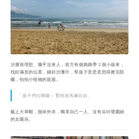
沙灘很理想、幾乎沒有人，前方有個媽媽帶 2 個小孩來，
找好滿意的位置，鋪好沙灘巾，幫孩子意思意思得擦完防
曬，拍拍小怪物的屁股。
「孩子們出閘囉～ 暫時放馬麻自由」
戴上大草帽，脫掉外衣，獨享自己一人、沒有尖叫聲圍繞
的太陽浴。