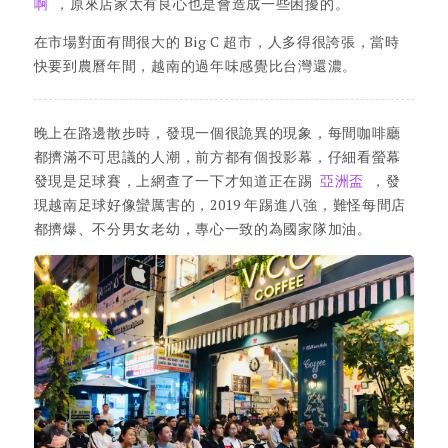
啊
，原來店家太有良心也是會造成一些困擾的。
在市場對面有間很大的 Big C 超市，人多得很誇張，當時
快要到農曆年間，越南的過年味感覺比台灣還濃。
晚上在路邊散步時，發現一個很詭異的現象，每間咖啡廳
都擠滿不可思議的人潮，前方都有個投影幕，仔細看螢幕
發現是足球賽，上網查了一下才知道正在踢
亞洲盃
，發
現越南足球好像蠻厲害的，2019 年踢進八強，難怪每間店
都擠爆、不分男女老幼，專心一致的為國家隊加油。