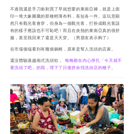
不過我還是手刀衝刺買了早就想要的東南亞褲，就是上面
印一堆大象圖騰的那種輕薄布料，長短各一件。這玩意顯
然只有觀光客會穿，但身為一個觀光客，打扮成觀光客該
有的樣子應該也不可恥吧！而且在炎熱的東南亞真的很舒
服，甚至我回來了還是天天穿。（男朋友表示夠了）
在市場後端看到有幾個躺椅，原來是幫人洗頭的店家。
還沒體驗過越南式洗頭欸，
每晚都在內心掙扎「今天就不
要洗頭了吧」的我，埋下了日後拼命找洗頭店的種子。