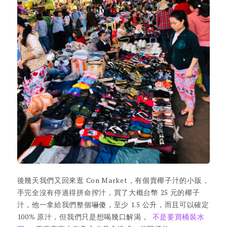
後幾天我們又回來逛 Con Market，有個賣椰子汁的小販，
手完全沒有停過得拼命搾汁，買了大概台幣 25 元的椰子
汁，他一拿給我們整個嚇傻，至少 1.5 公升，而且可以確定
100% 原汁，但我們只是想喝幾口解渴，
不是要買桶裝水