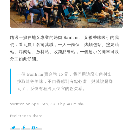
路過一攤在地又專業的烤肉 Banh mi，又被香味吸引的我
們，看到員工各司其職，一人一崗位，烤麵包站、塗奶油
站、烤肉站、放料站、收錢點餐站，一個超小的攤車可以
分工如此仔細。
一個 Banh mi 賣台幣 15 元，我們用這麼少的付出
換取這等美味，不自覺感到有點心虛，與其說是賺
到了，反倒有種占人便宜的虧欠感。
Written on April 8th, 2019 by Yakim shu
Feel free to share!