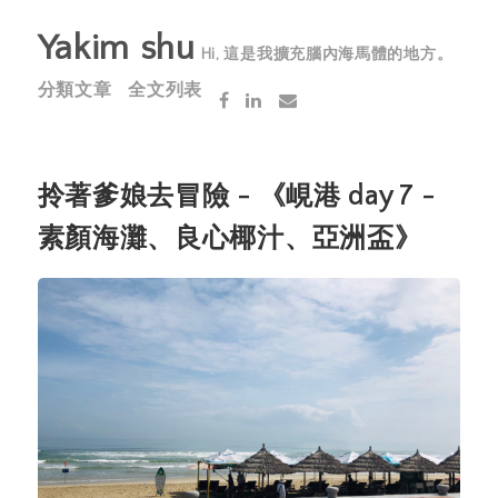
Yakim shu
Hi, 這是我擴充腦內海馬體的地方。
分類文章
全文列表
拎著爹娘去冒險 - 《峴港 day 7 -
素顏海灘、良心椰汁、亞洲盃》