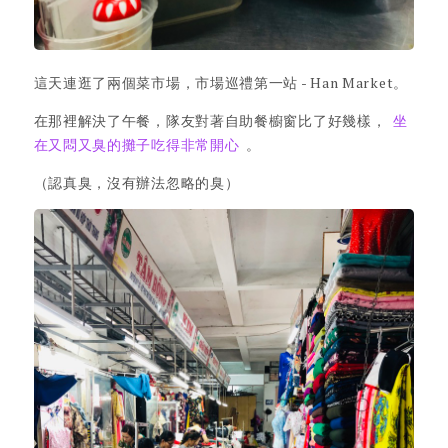
這天連逛了兩個菜市場，市場巡禮第一站 - Han Market。
在那裡解決了午餐，隊友對著自助餐櫥窗比了好幾樣，
坐
在又悶又臭的攤子吃得非常開心
。
（認真臭，沒有辦法忽略的臭）