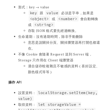
形式：key → value
key
跟
value
必須是字串，如果是
<object>
或
<number>
會自動轉換
成
<string>
存取 JSON 格式要先經過轉換。
生命週期：沒有過期時間，除非手動刪除
意思是說關掉分頁、關掉瀏覽器再打開也都還
在。
不像 Cookie 會隨著 Request 送到 Server 端，
Storage 只作用在 Client 端瀏覽器
適合儲存較複雜且不敏感的資料 ( 喜好設定、
顏色樣式等等 )
操作 API
設置資料：
localStorage.setItem(key,
value)
取得資料：
let storageValue =