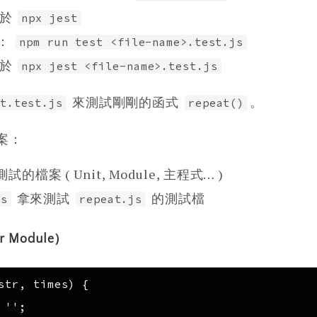
等於
npx jest
：
npm run test <file-name>.test.js
等於
npx jest <file-name>.test.js
來測試剛剛的函式
。
t.test.js
repeat()
案：
試的檔案 ( Unit, Module, 主程式… )
拿來測試
的測試檔
js
repeat.js
or Module）
str
,
times
)
{
''
;