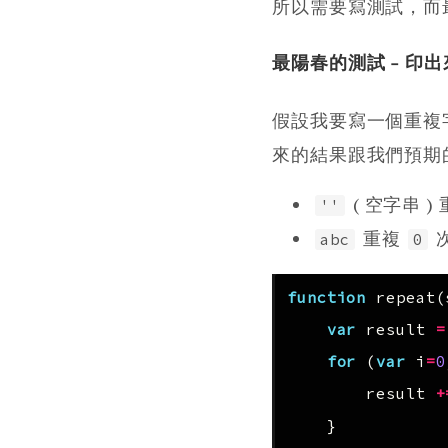
所以需要寫測試，而
最陽春的測試 - 印出
假設我要寫一個重複
來的結果跟我們預期
( 空字串 )
''
重複
abc
0
function
repeat
(
var
result
=
for
(
var
i
=
0
result
+
}