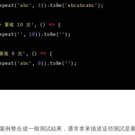
epeat
(
'
abc
'
,
3
)).
toBe
(
'
abcabcabc
'
);
> 重複 10 次
'
,
()
=>
{
epeat
(
''
,
10
)).
toBe
(
''
);
 重複 0 次
'
,
()
=>
{
epeat
(
'
abc
'
,
0
)).
toBe
(
''
);
案例整合成一個測試結果，通常拿來描述這些測試是