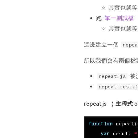
其實也就
跑
單一測試檔
其實也就
這邊建立一個
repea
所以我們會有兩個檔
被測
repeat.js
repeat.test.
repeat.js （ 主程式 
function
repeat
(
var
result
=