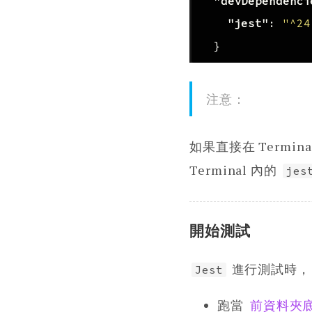
"devDependenci
"jest"
:
"^24
}
注意：
如果直接在 Termin
Terminal 內的
jes
開始測試
進行測試時，
Jest
跑當
前資料夾