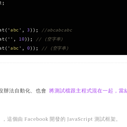
t
;
at
(
'
abc
'
,
3
));
//abcabcabc
at
(
''
,
10
));
// (空字串)
at
(
'
abc
'
,
0
));
// (空字串)
沒辦法自動化、也會
將測試檔跟主程式混在一起，當
，這個由 Facebook 開發的 JavaScript 測試框架。