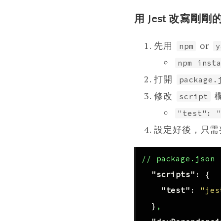
用 Jest 改寫剛剛
先用
or
npm
y
npm inst
打開
package.
修改
script
"test": 
設定好後，只需要在
//
package.json
"scripts"
:
{
"test"
:
"jes
}
,