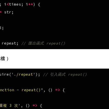
;
i
<
times
;
i
++
)
{
=
str
;
t
;
repeat
;
// 匯出函式 repeat()
測試檔 ）
uire
(
'
./repeat
'
);
// 引入函式 repeat()
nction - repeat()
"
,
()
=>
{
 重複 3 次
'
,
()
=>
{