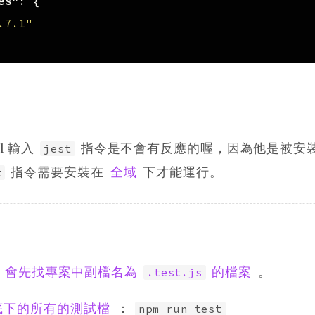
es"
:
{
.7.1"
al 輸入
指令是不會有反應的喔，因為他是被安
jest
指令需要安裝在
全域
下才能運行。
t
會先找專案中副檔名為
的檔案
。
.test.js
底下的所有的測試檔
：
npm run test