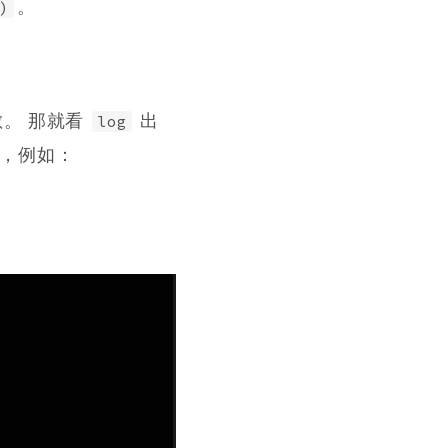
。
)
。 那就看
出
log
，例如：