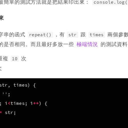
最簡單的測試方法就是把結果印出來：
console.log(
來
字串的函式
，有
跟
兩個參數
repeat()
str
times
的是否相同。而且最好多放一些
極端情況
的測試資料
 重複
次
10
次
str
,
times
)
{
''
;
;
i
<
times
;
i
++
)
{
=
str
;