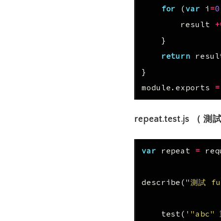
for
(
var
i
=
0
result
+
}
return
resul
}
module
.
exports
=
repeat.test.js （ 
var
repeat
=
req
describe
(
"
測試 fu
test
(
'
"abc"