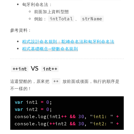
匈牙利命名法：
前面加上資料型態
例如：
intTotal
、
strName
參考資料：
程式設計命名規則：駝峰命名法和匈牙利命名法
程式基礎概念─變數命名規則
VS
++int
int++
這還蠻酷的，原來把
++
放前面或後面，執行的順序是
不一樣的！
var
int1
=
0
;
var
int2
=
0
;
console
.
log
(
int1
++
&&
30
,
"
int1: 
"
+
int1
console
.
log
(
++
int2
&&
30
,
"
int2: 
"
+
int2