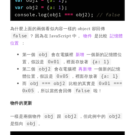
var
obj1
=
{
a
:
1
};
var
obj2
=
{
a
:
1
};
console
.
log
(
obj1
===
obj2
);
// false
為什麼上面的兩個看似內容一樣的 object 卻回傳
false
？ 因為在 JavaScript 中，
物件
是比較
記憶體
位置
：
第一個
obj
會在電腦裡
新增
一個新的記憶體位
置，假設是
0x01
，裡面存放著
{a: 1}
第二個
obj2
會在電腦裡
再新增
一個新的記憶
體位置，假設是
0x05
，裡面存放著
{a: 1}
而
obj === obj2
比較的其實是
0x01 ===
0x05
，所以當然會回傳
false
啦！
物件的更新
一樣是兩個物件
obj
跟
obj2
，但此例中的
obj2
是指向
obj
。