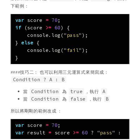
下範例：
var
score
=
70
;
if
(
score
>=
60
)
{
console
.
log
(
"
pass
"
);
}
else
{
console
.
log
(
"
fail
"
);
}
####技巧二： 也可以利用三元運算式來簡寫成：
Condition ? A : B
當
Condition
為
true
，執行
A
當
Condition
為
false
，執行
B
所以將剛剛的範例改成 ：
var
score
=
70
;
var
result
=
score
>=
60
?
"
pass
"
:
"
fail