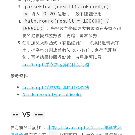
parseFloat(result).toFixed(x)
：
x
填入
0~20
位數，一般不建議使用
Math.round(result * 100000) /
100000;
： 先把數字變成更大的數值在去掉不想
要的尾數變成整數後，再縮回原本位數
使用加減乘除函式（有點複雜）：將浮點數轉為字
串，把字串分割成整數位 & 小數位，進行完運算
後，再將結果轉回浮點數，有興趣可以看：
JavaScript 浮点数运算的精度问题
參考資料：
JavaScript 浮點數計算的精確作法
Number​.prototype​.toFixed()
VS
==
===
在之前的筆記裡 ：
【筆記】Javascript大全 - 02 運算式與
運算子
也有提到在
==
比較式中，JavaScript 會先幫兩