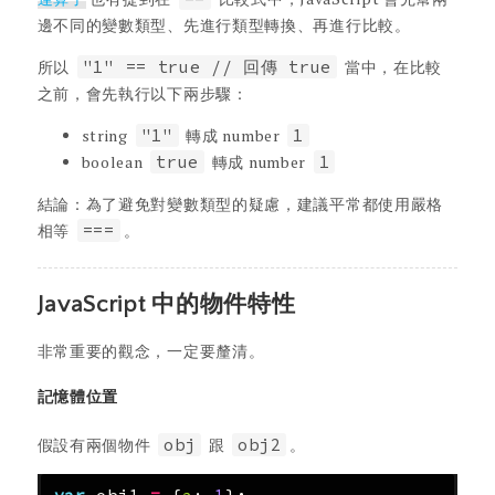
邊不同的變數類型、先進行類型轉換、再進行比較。
所以
"1" == true // 回傳 true
當中，在比較
之前，會先執行以下兩步驟：
string
"1"
轉成 number
1
boolean
true
轉成 number
1
結論：為了避免對變數類型的疑慮，建議平常都使用嚴格
相等
===
。
JavaScript 中的物件特性
非常重要的觀念，一定要釐清。
記憶體位置
假設有兩個物件
obj
跟
obj2
。