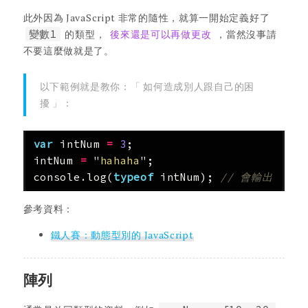
此外因為 JavaScript 非常的隨性，就算一開始定義好了
變數1
的類型，
後來還是可以再做更改
，當然沒事請
不要這麼做就是了。
以下範例就是教你：「 如何造成別人跟自己的困
擾 」：
var
intNum
=
3
;
intNum
=
"
hahaha
"
;
console
.
log
(
typeof
intNum
);
// 會輸出 st
參考資料：
鐵人賽：動態型別的 JavaScript
陣列