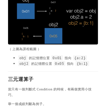
（ 上圖為課程截圖 ）
obj
的記憶體位置
0x01
指向
{a:2}
obj2
的記憶體位置
0x05
指向
{b:1}
三元運算子
當只有一個判斷式 Condition 的時候，有兩個實用小技
巧。
舉一個成績判斷為例子。