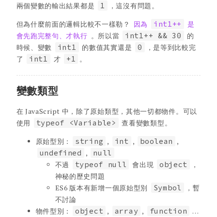
兩個變數的輸出結果都是
1
，這沒有問題。
但為什麼前面的邏輯比較不一樣勒？
因為
int1++
是
會先跑完整句、才執行
。所以當
int1++ && 30
的
時候、變數
int1
的數值其實還是
0
，是等到比較完
了
int1
才
+1
。
變數類型
在 JavaScript 中，除了原始類型，其他一切都物件。可以
使用
typeof <Variable>
查看變數類型。
原始型別：
string
,
int
,
boolean
,
undefined
,
null
不過
typeof null
會出現
object
，
神秘的歷史問題
ES6 版本有新增一個原始型別
Symbol
，暫
不討論
物件型別：
object
,
array
,
function
…