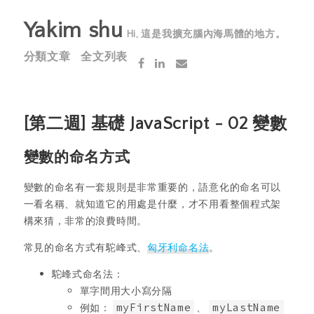
Yakim shu
Hi, 這是我擴充腦內海馬體的地方。
分類文章
全文列表
[第二週] 基礎 JavaScript - 02 變數
變數的命名方式
變數的命名有一套規則是非常重要的，語意化的命名可以
一看名稱、就知道它的用處是什麼，才不用看整個程式架
構來猜，非常的浪費時間。
常見的命名方式有駝峰式、
匈牙利命名法
。
駝峰式命名法：
單字間用大小寫分隔
例如：
myFirstName
、
myLastName