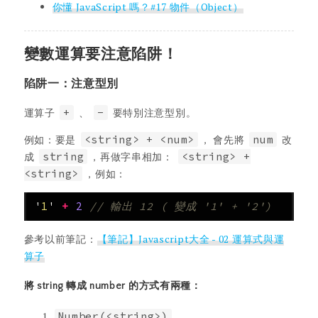
你懂 JavaScript 嗎？#17 物件（Object）
變數運算要注意陷阱！
陷阱一：注意型別
運算子
+
、
-
要特別注意型別。
例如：要是
<string> + <num>
， 會先將
num
改
成
string
，再做字串相加：
<string> +
<string>
，例如：
'
1
'
+
2
// 輸出 12 ( 變成 '1' + '2')
參考以前筆記：
【筆記】Javascript大全 - 02 運算式與運
算子
將 string 轉成 number 的方式有兩種：
Number(<string>)