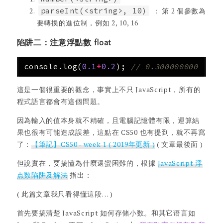
parseInt(<string>, 10)
： 第 2 個參數為
要轉換的進位制，例如 2, 10, 16
陷阱二：注意浮點數 float
console
.
log
(
0.1
+
0.2
);
// 0.30000000000000
這是一個很重要的觀念，事實上不只 JavaScript，所有的
程式語言都會有這個問題。
因為輸入的值本身就不精確，且電腦記憶體有限，運算結
果也很有可能造成誤差，這點在 CS50 也有提到，就不再寫
了：
【筆記】CS50 - week 1 ( 2019年更新 )
( 文章最後面 )
但說實在，要搞懂為什麼還蠻困難的，根據
JavaScript 浮
点数陷阱及解法
指出：
( 此篇文章我只看得懂這段… )
首先要搞清楚 JavaScript 如何存储小数。和其它语言如