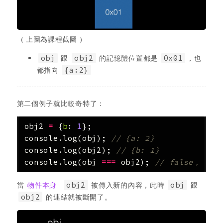
（ 上圖為課程截圖 ）
obj
跟
obj2
的記憶體位置都是
0x01
，也
都指向
{a:2}
第二個例子就比較奇特了：
obj2
=
{
b
:
1
};
console
.
log
(
obj
);
// {a: 2}
console
.
log
(
obj2
);
// {b: 1}
console
.
log
(
obj
===
obj2
);
// false，
當
物件本身
obj2
被傳入新的內容，此時
obj
跟
obj2
的連結就被斷開了。