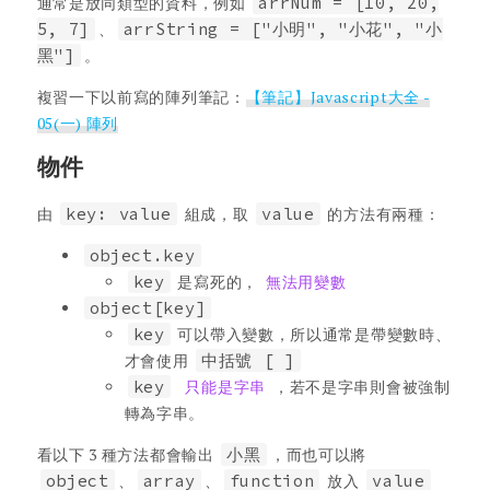
通常是放同類型的資料，例如
arrNum = [10, 20,
5, 7]
、
arrString = ["小明", "小花", "小
黑"]
。
複習一下以前寫的陣列筆記：
【筆記】Javascript大全 -
05(一) 陣列
物件
由
key: value
組成，取
value
的方法有兩種：
object.key
key
是寫死的，
無法用變數
object[key]
key
可以帶入變數，所以通常是帶變數時、
才會使用
中括號 [ ]
key
只能是字串
，若不是字串則會被強制
轉為字串。
看以下 3 種方法都會輸出
小黑
，而也可以將
object
、
array
、
function
放入
value