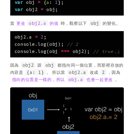
var
obj
=
{
a
:
1
};
var
obj2
=
obj
;
當
更改
obj2.a
的值
時，觀察以下
obj
的變化。
obj2
.
a
=
2
;
console
.
log
(
obj
);
// 2
console
.
log
(
obj
===
obj2
);
// true，記憶
因為
obj2
跟
obj
都指向同一個位置，而那裡存放的
內容是
{a: 1}
。 所以當
obj2.a
改成
2
，因為
指向的位置是一樣的，所以
obj.a
也會一起更改
。