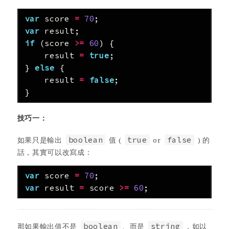
var
score
=
70
;
var
result
;
if
(
score
>=
60
)
{
result
=
true
;
}
else
{
result
=
false
;
}
技巧一：
如果只是輸出
boolean
值 (
true
or
false
) 的
話，其實可以改寫成：
var
score
=
70
;
var
result
=
score
>=
60
;
那如果輸出值不是
boolean
、而是
string
，如以