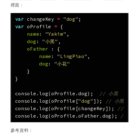
裡面：
var
changeKey
=
"
dog
"
;
var
oProfile
=
{
name
:
"
Yakim
"
,
dog
:
"
小黑
"
,
oFather
:
{
name
:
"
LingPiao
"
,
dog
:
"
小花
"
}
}
console
.
log
(
oProfile
.
dog
);
// 小黑
console
.
log
(
oProfile
[
"
dog
"
]);
// 小黑
console
.
log
(
oProfile
[
changeKey
]);
// 小黑
console
.
log
(
oProfile
.
oFather
.
dog
);
// 小
參考資料：