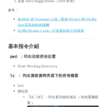
安裝 Auto Suggestions（ZSH 外掛）
參考：
為 MAC 的 Terminal 上色 - 透過 iTerm 2 和 Oh My
Zsh 高亮你的終端機
[心得] iTerm2 + zsh，打造更好的工作環境
基本指令介紹
pwd
：印出目前所在位置
Print Working Directory
ls
： 列出當前資料夾底下的所有檔案
List
變化型
ls -al
：列出更詳細的資訊（ 包括隱藏檔
案 ）