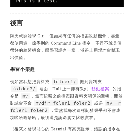
後言
隔天就開始學 Git ，但如果有任何的檔案改動機會，盡量
都使用這一節學到的 Command Line 指令，不得不說是個
很好的練習機會，跟學習語言一樣，派得上用場才會體現
出價值。
學習小樂趣
例如當我想把資料夾
folder1/
搬到資料夾
folder2/
裡面，Huli 上一節有教到
移動檔案
的指
令是
mv
，然而按照之前檔案跟資料夾關係的邏輯，開始
亂試會不會
mvdir foler1 foler2
或是
mv -r
foler1 foler2
，當然我每次這樣亂猜幾乎都不會成
功啦哈哈哈哈，最後還是認命爬文比較實在。
（後來才發現貼心的 Termial 有高亮提示，錯誤的指令在