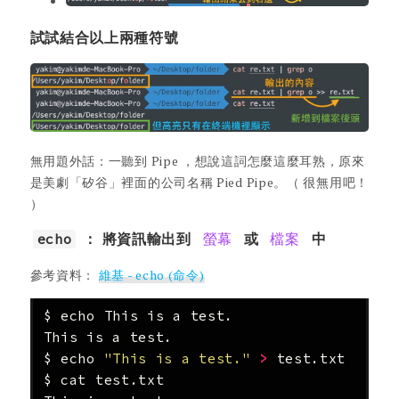
試試結合以上兩種符號
無用題外話：一聽到 Pipe ，想說這詞怎麼這麼耳熟，原來
是美劇「矽谷」裡面的公司名稱 Pied Pipe。（ 很無用吧！
）
echo
： 將資訊輸出到
螢幕
或
檔案
中
參考資料：
維基 - echo (命令)
$ 
echo 
This is a test.

$ 
echo
"This is a test."
>
$ 
cat 
test.txt
