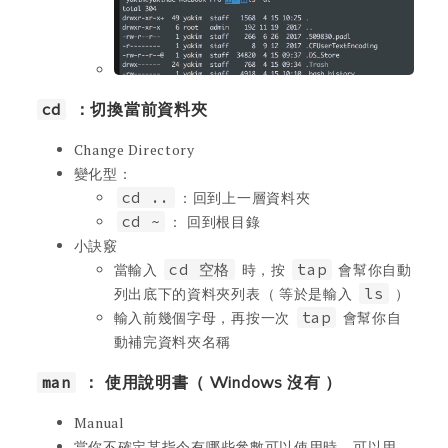
cd
：切換當前資料夾
Change Directory
變化型：
cd ..
：回到上一層資料夾
cd ~
： 回到根目錄
小訣竅
當輸入
cd 空格
時，按
tap
會幫你自動
列出底下的資料夾列表（ 等於是輸入
ls
）
輸入前幾個字母，再按一次
tap
會幫你自
動補完資料夾名稱
man
： 使用說明書（ Windows 沒有 ）
Manual
當你不確定某指令有哪些參數可以使用時，可以用