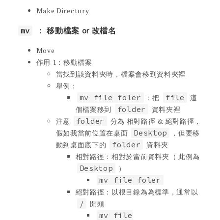
Make Directory
mv
： 移動檔案 or 改檔名
Move
作用 1：移動檔案
當找到該資料夾時，檔案會移到資料夾裡
舉例：
mv file foler
：把
file
這
個檔案移到
folder
資料夾裡
注意
folder
分為 相對路徑 & 絕對路徑，
假如我當前位置在桌面
Desktop
，但要移
動到桌面底下的
folder
資料夾
相對路徑：相對於當前資料夾（ 此例為
Desktop
）
mv file foler
絕對路徑：以根目錄為為標準，通常以
/
開頭
mv file