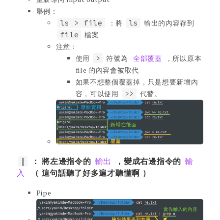
舉例：
ls > file
：將
ls
輸出的內容存到
file
檔案
注意：
使用
>
符號為
全部覆蓋
，所以原本
file 的內容會被取代
如果不想整個覆蓋掉，只是想要新增內
容，可以使用
>>
代替。
|
： 將左邊指令的
輸出
，變成右邊指令的
輸
入
（ 這句話聽了好多遍才聽懂啊 ）
Pipe